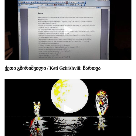
ქეთი გზირიშვილი / Keti Gzirishvili: ჩართვა