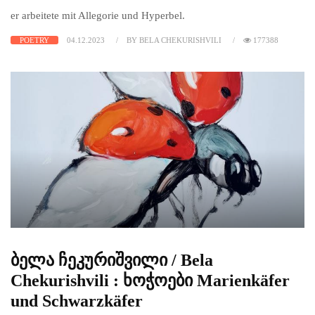
er arbeitete mit Allegorie und Hyperbel.
POETRY
04.12.2023
BY BELA CHEKURISHVILI
177388
ბელა ჩეკურიშვილი / Bela
Chekurishvili : ხოჭოები Marienkäfer
und Schwarzkäfer