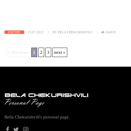
POETRY
23.07.2022
BY BELA CHEKURISHVILI
164639
« Previews
1
2
3
next »
Bella Chekurishvili's personal page.