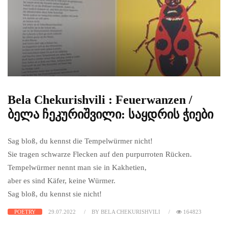
Bela Chekurishvili : Feuerwanzen /
ბელა ჩეკურიშვილი: საყდრის ჭიები
Sag bloß, du kennst die Tempelwürmer nicht!
Sie tragen schwarze Flecken auf den purpurroten Rücken.
Tempelwürmer nennt man sie in Kakhetien,
aber es sind Käfer, keine Würmer.
Sag bloß, du kennst sie nicht!
POETRY
29.07.2022
BY BELA CHEKURISHVILI
164823