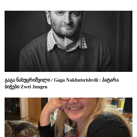
გაგა ნახუცრიშვილი / Gaga Nakhutsrishvili : პატარა
ბიჭები Zwei Jungen