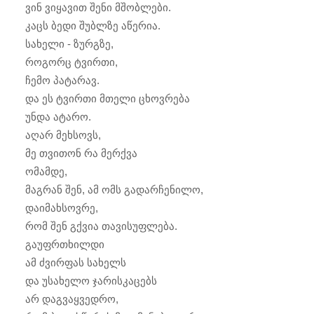
ვინ ვიყავით შენი მშობლები.
კაცს ბედი შუბლზე აწერია.
სახელი - ზურგზე,
როგორც ტვირთი,
ჩემო პატარავ.
და ეს ტვირთი მთელი ცხოვრება
უნდა ატარო.
აღარ მეხსოვს,
მე თვითონ რა მერქვა
ომამდე,
მაგრან შენ, ამ ომს გადარჩენილო,
დაიმახსოვრე,
რომ შენ გქვია თავისუფლება.
გაუფრთხილდი
ამ ძვირფას სახელს
და უსახელო ჯარისკაცებს
არ დაგვაყვედრო,