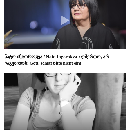
ნატო ინგოროყვა / Nato Ingorokva : ღმერთო, არ
ჩაგეძინოს! Gott, schlaf bitte nicht ein!